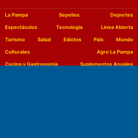
La Pampa
Sepelios
Deportes
Espectáculos
Tecnología
Linea Abierta
Turismo
Salud
Edictos
País
Mundo
Culturales
Agro La Pampa
Cocina y Gastronomía
Suplementos Anuales
Horóscopo
Quiniela
Opinion
Videos
Farmacias de turno
Entre Pocillos
Transmisiones en vivo
El Diario de Papel en DIGITAL