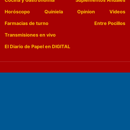
Cocina y Gastronomía
Suplementos Anuales
Horóscopo
Quiniela
Opinion
Videos
Farmacias de turno
Entre Pocillos
Transmisiones en vivo
El Diario de Papel en DIGITAL