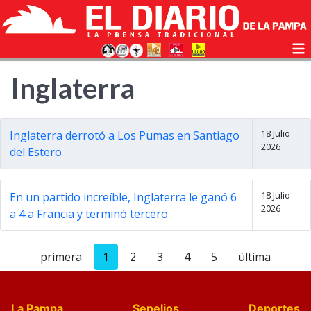
Inglaterra
18 Julio
Inglaterra derrotó a Los Pumas en Santiago
2026
del Estero
18 Julio
En un partido increíble, Inglaterra le ganó 6
2026
a 4 a Francia y terminó tercero
primera
1
2
3
4
5
última
La Pampa
Sepelios
Deportes