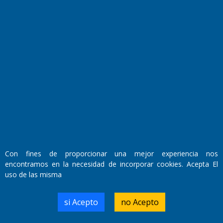
Fundado por el
Doctor Antonio Nemesio
Primera edición: Domingo 3 de Mayo de 1992
Miembro de ADIRA,ADEPA y CPPAL
Propietario: El Diario SRL
Director Periodístico:
Con fines de proporcionar una mejor experiencia nos
Walter René Goñi
encontramos en la necesidad de incorporar cookies. Acepta El
uso de las misma
Domicilio Legal: José Ingenieros 855,
si Acepto
no Acepto
Santa Rosa, La Pampa.
Número de Registro DNDA:
RL-2019-55551274-APN-DNDA#MJ