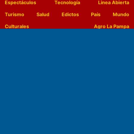
Espectáculos
Tecnología
Linea Abierta
Turismo
Salud
Edictos
País
Mundo
Culturales
Agro La Pampa
Cocina y Gastronomía
Suplementos Anuales
Horóscopo
Quiniela
Opinion
Videos
Farmacias de turno
Entre Pocillos
Transmisiones en vivo
El Diario de Papel en DIGITAL