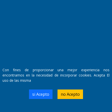
Fundado por el
Doctor Antonio Nemesio
Primera edición: Domingo 3 de Mayo de 1992
Miembro de ADIRA,ADEPA y CPPAL
Con fines de proporcionar una mejor experiencia nos
Propietario: El Diario SRL
encontramos en la necesidad de incorporar cookies. Acepta El
Director Periodístico:
uso de las misma
Walter René Goñi
si Acepto
no Acepto
Domicilio Legal: José Ingenieros 855,
Santa Rosa, La Pampa.
Número de Registro DNDA: