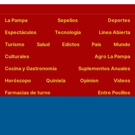
La Pampa
Sepelios
Deportes
Espectáculos
Tecnología
Linea Abierta
Turismo
Salud
Edictos
País
Mundo
Culturales
Agro La Pampa
Cocina y Gastronomía
Suplementos Anuales
Horóscopo
Quiniela
Opinion
Videos
Farmacias de turno
Entre Pocillos
Transmisiones en vivo
El Diario de Papel en DIGITAL