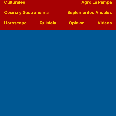
Culturales
Agro La Pampa
Cocina y Gastronomía
Suplementos Anuales
Horóscopo
Quiniela
Opinion
Videos
Farmacias de turno
Entre Pocillos
Transmisiones en vivo
El Diario de Papel en DIGITAL