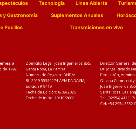
spectáculos
Tecnología
Linea Abierta
Turism
a y Gastronomía
Suplementos Anuales
Horósc
e Pocillos
Transmisiones en vivo
Nemesio
Domicilio Legal: José Ingenieros 855,
Director General d
o de 1992
Santa Rosa, La Pampa.
Dr. Jorge Ricardo 
Número de Registro DNDA:
Redacción, Administ
RL-2019-55551274-APN-DNDA#MJ
Oficina Comercial y
Edición #
9419
José Ingenieros 855
Fecha de Edición:
8/08/2026
Santa Rosa, La Pamp
Fecha de Inicio: 19/10/2000
Tel: (02954) 411117
Cel: +54 2954 53521