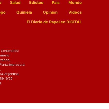
o
Salud
Edictos
País
Mundo
opo
Quiniela
Opinion
Videos
El Diario de Papel en DIGITAL
e Contenidos:
Nemesio
ración,
 Planta Impresora:
,
a, Argentina.
/18/19/20
3