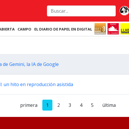
ABIERTA
CAMPO
EL DIARIO DE PAPEL EN DIGITAL
a de Gemini, la IA de Google
l: un hito en reproducción asistida
primera
1
2
3
4
5
última