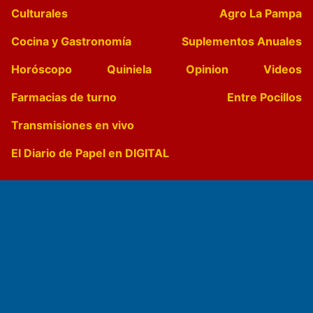
Culturales
Agro La Pampa
Cocina y Gastronomía
Suplementos Anuales
Horóscopo
Quiniela
Opinion
Videos
Farmacias de turno
Entre Pocillos
Transmisiones en vivo
El Diario de Papel en DIGITAL