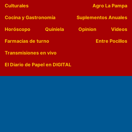
Culturales
Agro La Pampa
Cocina y Gastronomía
Suplementos Anuales
Horóscopo
Quiniela
Opinion
Videos
Farmacias de turno
Entre Pocillos
Transmisiones en vivo
El Diario de Papel en DIGITAL