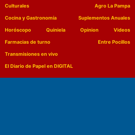
Culturales
Agro La Pampa
Cocina y Gastronomía
Suplementos Anuales
Horóscopo
Quiniela
Opinion
Videos
Farmacias de turno
Entre Pocillos
Transmisiones en vivo
El Diario de Papel en DIGITAL