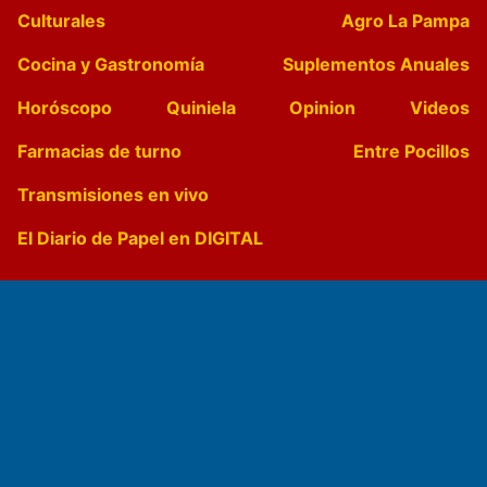
Culturales
Agro La Pampa
Cocina y Gastronomía
Suplementos Anuales
Horóscopo
Quiniela
Opinion
Videos
Farmacias de turno
Entre Pocillos
Transmisiones en vivo
El Diario de Papel en DIGITAL