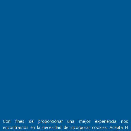
Farmacias de turno
Entre Pocillos
Transmisiones en vivo
El Diario de Papel en DIGITAL
Fundado por el
Doctor Antonio Nemesio
Con fines de proporcionar una mejor experiencia nos
Primera edición: Domingo 3 de Mayo de 1992
encontramos en la necesidad de incorporar cookies. Acepta El
Miembro de ADIRA,ADEPA y CPPAL