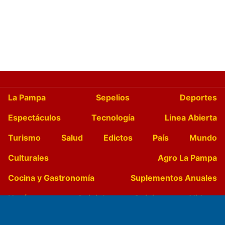
La Pampa
Sepelios
Deportes
Espectáculos
Tecnología
Linea Abierta
Turismo
Salud
Edictos
País
Mundo
Culturales
Agro La Pampa
Cocina y Gastronomía
Suplementos Anuales
Horóscopo
Quiniela
Opinion
Videos
Farmacias de turno
Entre Pocillos