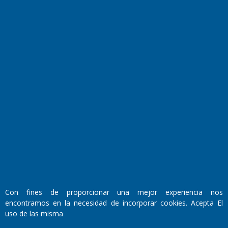
Transmisiones en vivo
El Diario de Papel en DIGITAL
Fundado por el
Doctor Antonio Nemesio
Con fines de proporcionar una mejor experiencia nos
Primera edición: Domingo 3 de Mayo de 1992
encontramos en la necesidad de incorporar cookies. Acepta El
Miembro de ADIRA,ADEPA y CPPAL
uso de las misma
Propietario: El Diario SRL
Director Periodístico: