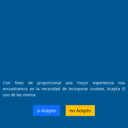
Fundado por el
Doctor Antonio Nemesio
Primera edición: Domingo 3 de Mayo de 1992
Miembro de ADIRA,ADEPA y CPPAL
Con fines de proporcionar una mejor experiencia nos
Propietario: El Diario SRL
encontramos en la necesidad de incorporar cookies. Acepta El
Director Periodístico:
uso de las misma
Walter René Goñi
si Acepto
no Acepto
Domicilio Legal: José Ingenieros 855,
Santa Rosa, La Pampa.