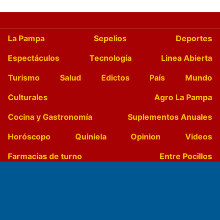
La Pampa
Sepelios
Deportes
Espectáculos
Tecnología
Linea Abierta
Turismo
Salud
Edictos
País
Mundo
Culturales
Agro La Pampa
Cocina y Gastronomía
Suplementos Anuales
Horóscopo
Quiniela
Opinion
Videos
Farmacias de turno
Entre Pocillos
Transmisiones en vivo
El Diario de Papel en DIGITAL