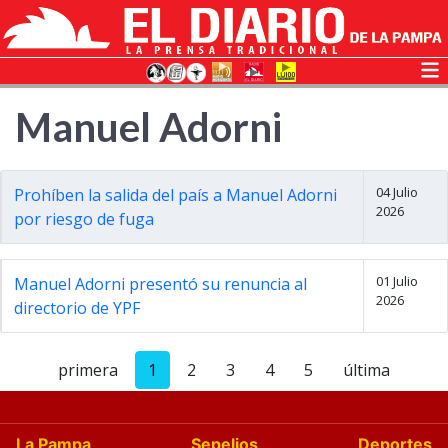
Manuel Adorni
04 Julio
Prohíben la salida del país a Manuel Adorni
2026
por riesgo de fuga
01 Julio
Manuel Adorni presentó su renuncia al
2026
directorio de YPF
primera
1
2
3
4
5
última
La Pampa
Sepelios
Deportes