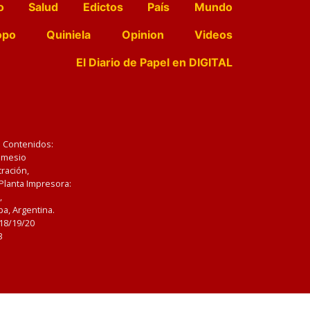
o
Salud
Edictos
País
Mundo
opo
Quiniela
Opinion
Videos
El Diario de Papel en DIGITAL
e Contenidos:
Nemesio
ración,
 Planta Impresora:
,
a, Argentina.
/18/19/20
3