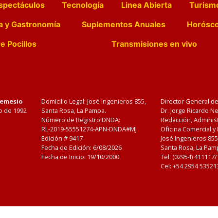
spectáculos
Tecnología
Linea Abierta
Turism
a y Gastronomía
Suplementos Anuales
Horósc
e Pocillos
Transmisiones en vivo
Nemesio
Domicilio Legal: José Ingenieros 855,
Director General d
o de 1992
Santa Rosa, La Pampa.
Dr. Jorge Ricardo 
Número de Registro DNDA:
Redacción, Administ
RL-2019-55551274-APN-DNDA#MJ
Oficina Comercial y
Edición #
9417
José Ingenieros 855
Fecha de Edición:
6/08/2026
Santa Rosa, La Pamp
Fecha de Inicio: 19/10/2000
Tel: (02954) 411117
Cel: +54 2954 53521