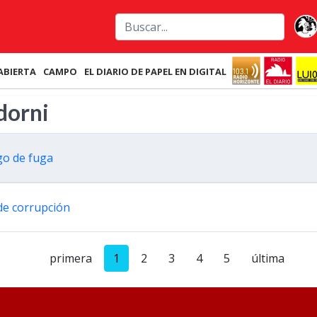
ABIERTA
CAMPO
EL DIARIO DE PAPEL EN DIGITAL
dorni
go de fuga
de corrupción
primera
1
2
3
4
5
última