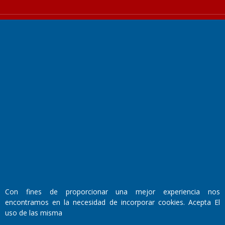
Fundado por el
Doctor Antonio Nemesio
Primera edición: Domingo 3 de Mayo de 1992
Miembro de ADIRA,ADEPA y CPPAL
Propietario: El Diario SRL
Director Periodístico:
Walter René Goñi
Con fines de proporcionar una mejor experiencia nos
encontramos en la necesidad de incorporar cookies. Acepta El
uso de las misma
Domicilio Legal: José Ingenieros 855,