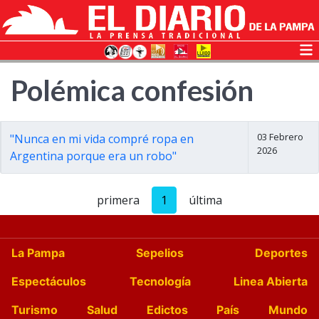
Polémica confesión
03 Febrero
"Nunca en mi vida compré ropa en
2026
Argentina porque era un robo"
primera
1
última
La Pampa
Sepelios
Deportes
Espectáculos
Tecnología
Linea Abierta
Turismo
Salud
Edictos
País
Mundo