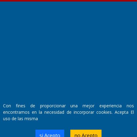
Fundado por el
Doctor Antonio Nemesio
Primera edición: Domingo 3 de Mayo de 1992
Miembro de ADIRA,ADEPA y CPPAL
Propietario: El Diario SRL
Director Periodístico:
Walter René Goñi
Con fines de proporcionar una mejor experiencia nos
encontramos en la necesidad de incorporar cookies. Acepta El
uso de las misma
Domicilio Legal: José Ingenieros 855,
Santa Rosa, La Pampa.
si Acepto
no Acepto
Número de Registro DNDA: