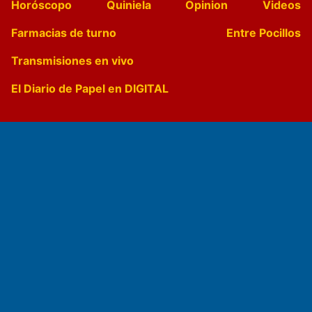
Horóscopo
Quiniela
Opinion
Videos
Farmacias de turno
Entre Pocillos
Transmisiones en vivo
El Diario de Papel en DIGITAL
Fundado por el
Doctor Antonio Nemesio
Primera edición: Domingo 3 de Mayo de 1992