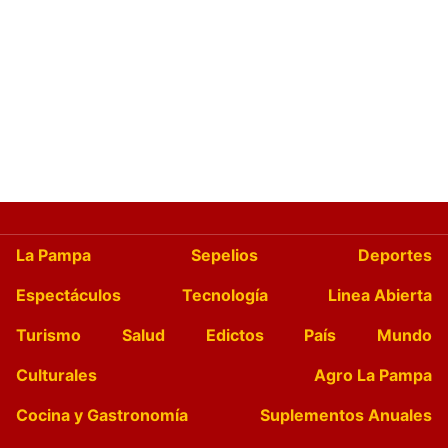
La Pampa
Sepelios
Deportes
Espectáculos
Tecnología
Linea Abierta
Turismo
Salud
Edictos
País
Mundo
Culturales
Agro La Pampa
Cocina y Gastronomía
Suplementos Anuales