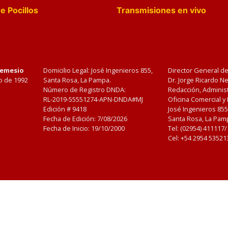
e Pocillos
Transmisiones en vivo
Nemesio
Domicilio Legal: José Ingenieros 855,
Director General d
o de 1992
Santa Rosa, La Pampa.
Dr. Jorge Ricardo 
Número de Registro DNDA:
Redacción, Administ
RL-2019-55551274-APN-DNDA#MJ
Oficina Comercial y
Edición #
9418
José Ingenieros 855
Fecha de Edición:
7/08/2026
Santa Rosa, La Pamp
Fecha de Inicio: 19/10/2000
Tel: (02954) 411117
Cel: +54 2954 53521