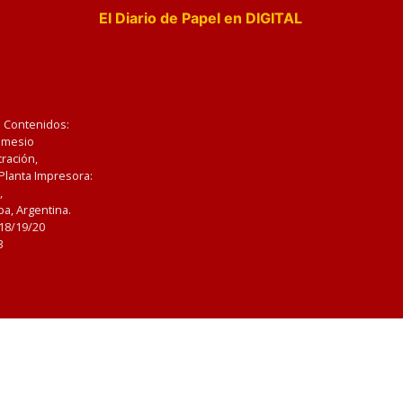
El Diario de Papel en DIGITAL
e Contenidos:
Nemesio
ración,
 Planta Impresora:
,
a, Argentina.
/18/19/20
3