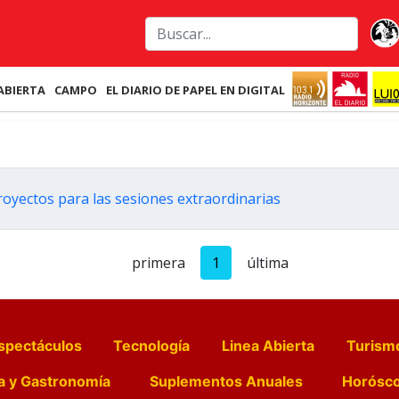
ABIERTA
CAMPO
EL DIARIO DE PAPEL EN DIGITAL
royectos para las sesiones extraordinarias
primera
1
última
spectáculos
Tecnología
Linea Abierta
Turism
a y Gastronomía
Suplementos Anuales
Horósc