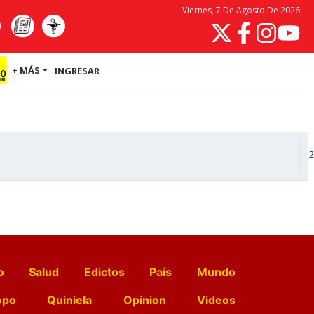
Viernes, 7 De Agosto De 2026
+ MÁS
INGRESAR
2
o
Salud
Edictos
País
Mundo
opo
Quiniela
Opinion
Videos