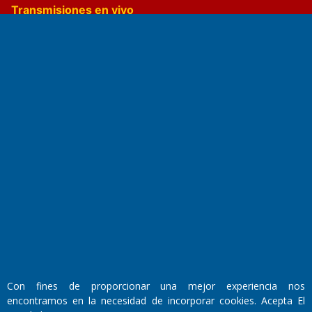
Transmisiones en vivo
El Diario de Papel en DIGITAL
Fundado por el
Doctor Antonio Nemesio
Primera edición: Domingo 3 de Mayo de 1992
Miembro de ADIRA,ADEPA y CPPAL
Con fines de proporcionar una mejor experiencia nos
Propietario: El Diario SRL
Director Periodístico:
encontramos en la necesidad de incorporar cookies. Acepta El