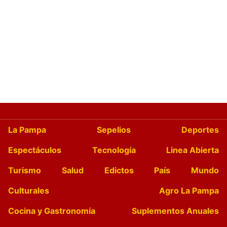
La Pampa
Sepelios
Deportes
Espectáculos
Tecnología
Linea Abierta
Turismo
Salud
Edictos
País
Mundo
Culturales
Agro La Pampa
Cocina y Gastronomía
Suplementos Anuales