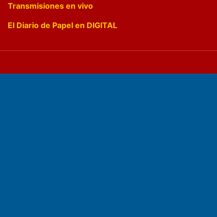
Transmisiones en vivo
El Diario de Papel en DIGITAL
Fundado por el
Doctor Antonio Nemesio
Primera edición: Domingo 3 de Mayo de 1992
Miembro de ADIRA,ADEPA y CPPAL
Propietario: El Diario SRL
Director Periodístico: