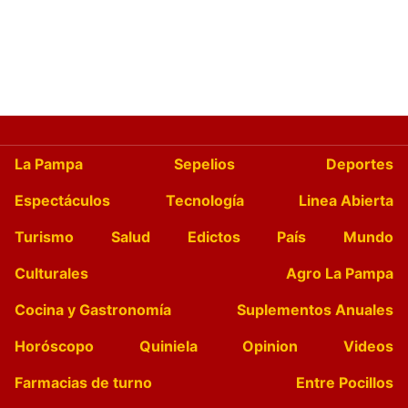
La Pampa
Sepelios
Deportes
Espectáculos
Tecnología
Linea Abierta
Turismo
Salud
Edictos
País
Mundo
Culturales
Agro La Pampa
Cocina y Gastronomía
Suplementos Anuales
Horóscopo
Quiniela
Opinion
Videos
Farmacias de turno
Entre Pocillos