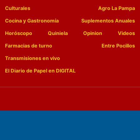
Culturales
Agro La Pampa
Cocina y Gastronomía
Suplementos Anuales
Horóscopo
Quiniela
Opinion
Videos
Farmacias de turno
Entre Pocillos
Transmisiones en vivo
El Diario de Papel en DIGITAL