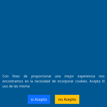
Fundado por el
Doctor Antonio Nemesio
Primera edición: Domingo 3 de Mayo de 1992
Miembro de ADIRA,ADEPA y CPPAL
Propietario: El Diario SRL
Director Periodístico:
Con fines de proporcionar una mejor experiencia nos
Walter René Goñi
encontramos en la necesidad de incorporar cookies. Acepta El
uso de las misma
Domicilio Legal: José Ingenieros 855,
si Acepto
no Acepto
Santa Rosa, La Pampa.
Número de Registro DNDA: