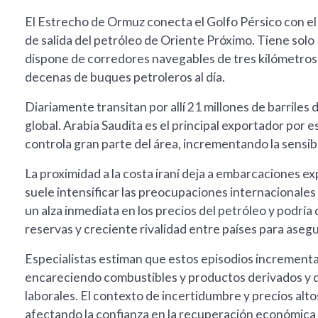
El Estrecho de Ormuz conecta el Golfo Pérsico con el 
de salida del petróleo de Oriente Próximo. Tiene sol
dispone de corredores navegables de tres kilómetros, 
decenas de buques petroleros al día.
Diariamente transitan por allí 21 millones de barriles
global. Arabia Saudita es el principal exportador por e
controla gran parte del área, incrementando la sensib
La proximidad a la costa iraní deja a embarcaciones e
suele intensificar las preocupaciones internacionale
un alza inmediata en los precios del petróleo y podr
reservas y creciente rivalidad entre países para asegu
Especialistas estiman que estos episodios incrementar
encareciendo combustibles y productos derivados y d
laborales. El contexto de incertidumbre y precios alt
afectando la confianza en la recuperación económica