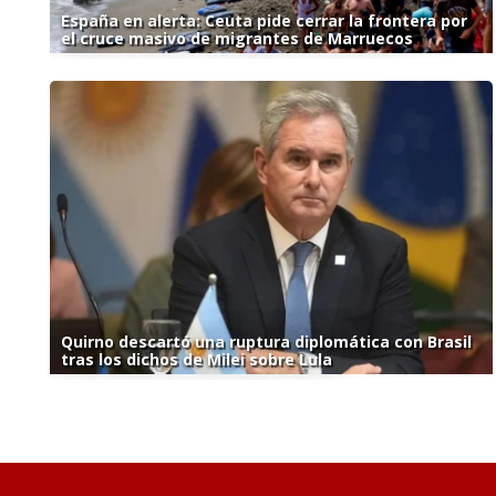
España en alerta: Ceuta pide cerrar la frontera por
el cruce masivo de migrantes de Marruecos
Quirno descartó una ruptura diplomática con Brasil
tras los dichos de Milei sobre Lula