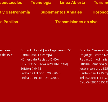
spectáculos
Tecnología
Linea Abierta
Turism
a y Gastronomía
Suplementos Anuales
Horósc
e Pocillos
Transmisiones en vivo
Nemesio
Domicilio Legal: José Ingenieros 855,
Director General d
o de 1992
Santa Rosa, La Pampa.
Dr. Jorge Ricardo 
Número de Registro DNDA:
Redacción, Administ
RL-2019-55551274-APN-DNDA#MJ
Oficina Comercial y
Edición #
9418
José Ingenieros 855
Fecha de Edición:
7/08/2026
Santa Rosa, La Pamp
Fecha de Inicio: 19/10/2000
Tel: (02954) 411117
Cel: +54 2954 53521