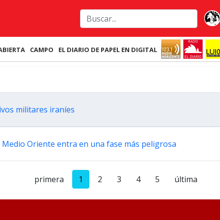
ABIERTA
CAMPO
EL DIARIO DE PAPEL EN DIGITAL
vos militares iraníes
en Medio Oriente entra en una fase más peligrosa
primera
1
2
3
4
5
última