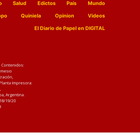
o
Salud
Edictos
País
Mundo
opo
Quiniela
Opinion
Videos
El Diario de Papel en DIGITAL
e Contenidos:
Nemesio
ración,
 Planta Impresora:
,
a, Argentina.
/18/19/20
3