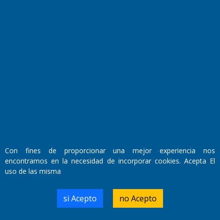
Fundado por el
Doctor Antonio Nemesio
Primera edición: Domingo 3 de Mayo de 1992
Miembro de ADIRA,ADEPA y CPPAL
Propietario: El Diario SRL
Director Periodístico:
Con fines de proporcionar una mejor experiencia nos
Walter René Goñi
encontramos en la necesidad de incorporar cookies. Acepta El
uso de las misma
Domicilio Legal: José Ingenieros 855,
si Acepto
no Acepto
Santa Rosa, La Pampa.
Número de Registro DNDA:
RL-2019-55551274-APN-DNDA#MJ