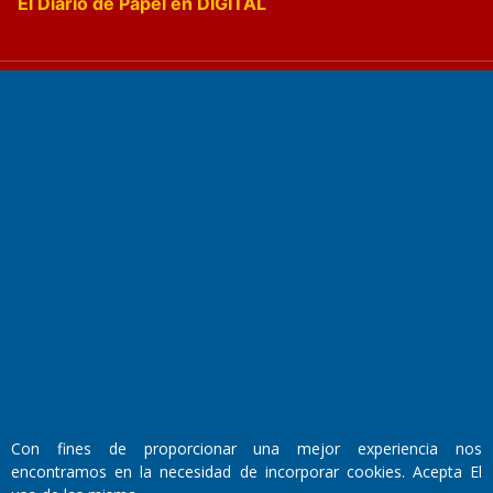
El Diario de Papel en DIGITAL
Fundado por el
Doctor Antonio Nemesio
Primera edición: Domingo 3 de Mayo de 1992
Miembro de ADIRA,ADEPA y CPPAL
Propietario: El Diario SRL
Director Periodístico:
Walter René Goñi
Con fines de proporcionar una mejor experiencia nos
encontramos en la necesidad de incorporar cookies. Acepta El