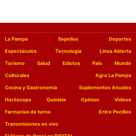
La Pampa
Sepelios
Deportes
Espectáculos
Tecnología
Linea Abierta
Turismo
Salud
Edictos
País
Mundo
Culturales
Agro La Pampa
Cocina y Gastronomía
Suplementos Anuales
Horóscopo
Quiniela
Opinion
Videos
Farmacias de turno
Entre Pocillos
Transmisiones en vivo
El Diario de Papel en DIGITAL