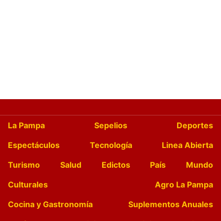
La Pampa
Sepelios
Deportes
Espectáculos
Tecnología
Linea Abierta
Turismo
Salud
Edictos
País
Mundo
Culturales
Agro La Pampa
Cocina y Gastronomía
Suplementos Anuales