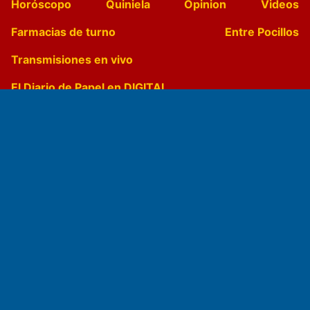
Horóscopo
Quiniela
Opinion
Videos
Farmacias de turno
Entre Pocillos
Transmisiones en vivo
El Diario de Papel en DIGITAL
Fundado por el
Doctor Antonio Nemesio
Primera edición: Domingo 3 de Mayo de 1992