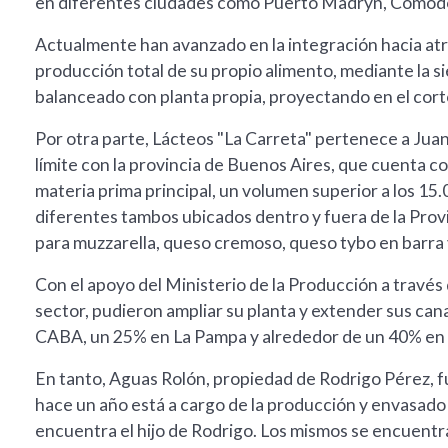
en diferentes ciudades como Puerto Madryn, Comodo
Actualmente han avanzado en la integración hacia atr
producción total de su propio alimento, mediante la s
balanceado con planta propia, proyectando en el corto
Por otra parte, Lácteos "La Carreta" pertenece a Juan
límite con la provincia de Buenos Aires, que cuenta c
materia prima principal, un volumen superior a los 15.00
diferentes tambos ubicados dentro y fuera de la Prov
para muzzarella, queso cremoso, queso tybo en barra 
Con el apoyo del Ministerio de la Producción a través d
sector, pudieron ampliar su planta y extender sus ca
CABA, un 25% en La Pampa y alrededor de un 40% en 
En tanto, Aguas Rolón, propiedad de Rodrigo Pérez, 
hace un año está a cargo de la producción y envasado 
encuentra el hijo de Rodrigo. Los mismos se encuentr