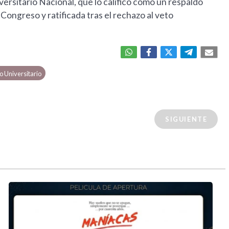
versitario Nacional, que lo calificó como un respaldo
 Congreso y ratificada tras el rechazo al veto
o Universitario
SIGUIENTE