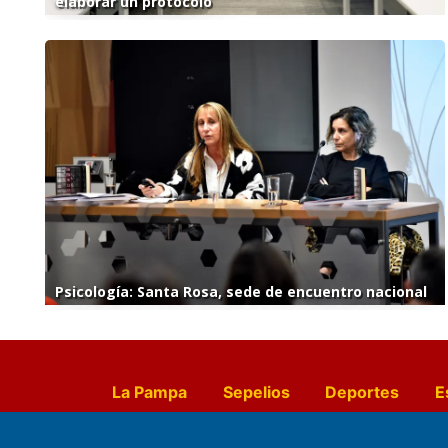
elaborar un protocolo
Psicología: Santa Rosa, sede de encuentro nacional
La Pampa
Sepelios
Deportes
E
Culturales
Agro La Pampa
Cocin