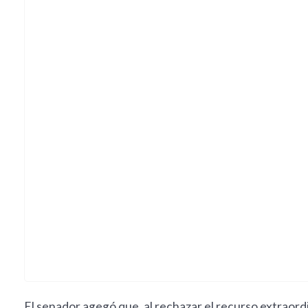
El senador agegó que, al rechazar el recurso extraord