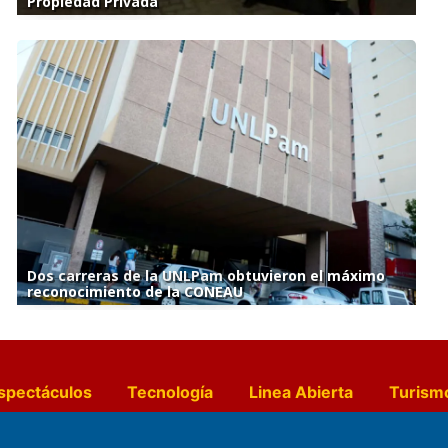
Propiedad Privada
Dos carreras de la UNLPam obtuvieron el máximo
reconocimiento de la CONEAU
spectáculos
Tecnología
Linea Abierta
Turism
a y Gastronomía
Suplementos Anuales
Horósc