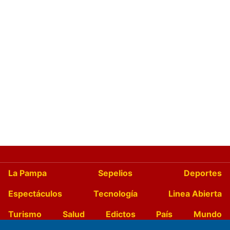
La Pampa
Sepelios
Deportes
Espectáculos
Tecnología
Linea Abierta
Turismo
Salud
Edictos
País
Mundo