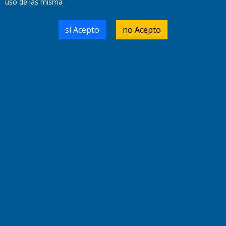
uso de las misma
si Acepto
no Acepto
Fundado por el
Doctor Antonio Nemesio
Primera edición: Domingo 3 de Mayo de 1992
Miembro de ADIRA,ADEPA y CPPAL
Propietario: El Diario SRL
Director Periodístico:
Walter René Goñi
Domicilio Legal: José Ingenieros 855,
Santa Rosa, La Pampa.
Número de Registro DNDA:
RL-2019-55551274-APN-DNDA#MJ
Edición #
9418
Fecha de Edición:
7/08/2026
Fecha de Inicio: 19/10/2000