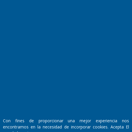
Turismo
Salud
Edictos
País
Mundo
Culturales
Agro La Pampa
Cocina y Gastronomía
Suplementos Anuales
Horóscopo
Quiniela
Opinion
Videos
Farmacias de turno
Entre Pocillos
Transmisiones en vivo
El Diario de Papel en DIGITAL
Con fines de proporcionar una mejor experiencia nos
encontramos en la necesidad de incorporar cookies. Acepta El