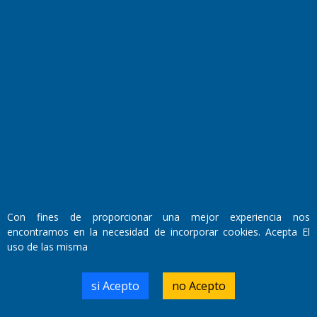
Fundado por el
Doctor Antonio Nemesio
Primera edición: Domingo 3 de Mayo de 1992
Miembro de ADIRA,ADEPA y CPPAL
Propietario: El Diario SRL
Director Periodístico:
Walter René Goñi
Con fines de proporcionar una mejor experiencia nos
encontramos en la necesidad de incorporar cookies. Acepta El
Domicilio Legal: José Ingenieros 855,
uso de las misma
Santa Rosa, La Pampa.
Número de Registro DNDA:
RL-2019-55551274-APN-DNDA#MJ
si Acepto
no Acepto
Edición #
9417
Fecha de Edición:
6/08/2026