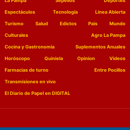
La Pampa
Sepelios
Deportes
Espectáculos
Tecnología
Linea Abierta
Turismo
Salud
Edictos
País
Mundo
Culturales
Agro La Pampa
Cocina y Gastronomía
Suplementos Anuales
Horóscopo
Quiniela
Opinion
Videos
Farmacias de turno
Entre Pocillos
Transmisiones en vivo
El Diario de Papel en DIGITAL