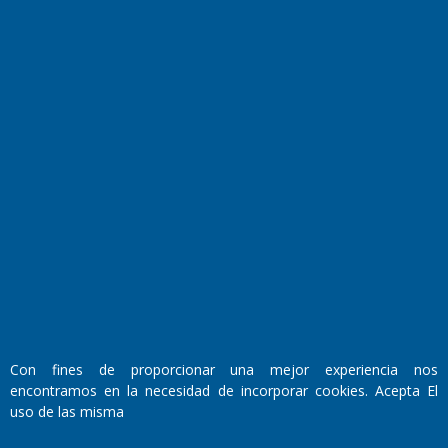
El Diario de Papel en DIGITAL
Fundado por el
Doctor Antonio Nemesio
Primera edición: Domingo 3 de Mayo de 1992
Miembro de ADIRA,ADEPA y CPPAL
Propietario: El Diario SRL
Con fines de proporcionar una mejor experiencia nos
Director Periodístico:
encontramos en la necesidad de incorporar cookies. Acepta El
Walter René Goñi
uso de las misma