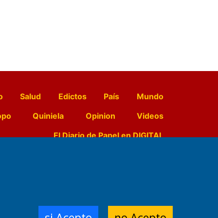
o
Salud
Edictos
País
Mundo
opo
Quiniela
Opinion
Videos
El Diario de Papel en DIGITAL
e Contenidos:
Nemesio
ración,
si Acepto
no Acepto