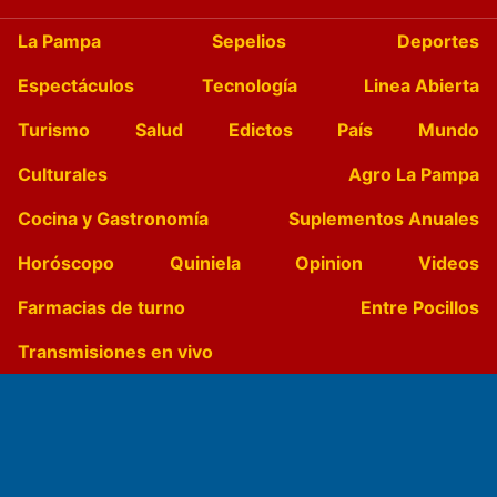
La Pampa
Sepelios
Deportes
Espectáculos
Tecnología
Linea Abierta
Turismo
Salud
Edictos
País
Mundo
Culturales
Agro La Pampa
Cocina y Gastronomía
Suplementos Anuales
Horóscopo
Quiniela
Opinion
Videos
Farmacias de turno
Entre Pocillos
Transmisiones en vivo
El Diario de Papel en DIGITAL