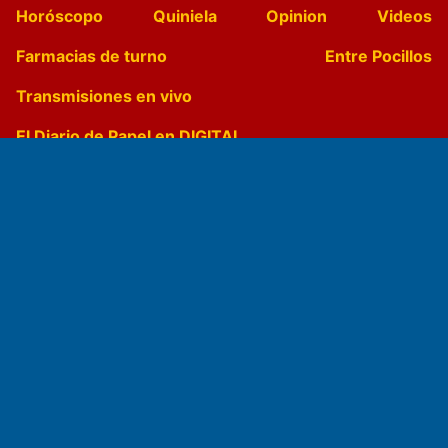
Horóscopo
Quiniela
Opinion
Videos
Farmacias de turno
Entre Pocillos
Transmisiones en vivo
El Diario de Papel en DIGITAL
Fundado por el
Doctor Antonio Nemesio