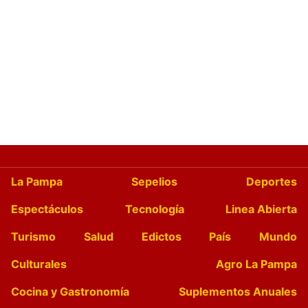
La Pampa
Sepelios
Deportes
Espectáculos
Tecnología
Linea Abierta
Turismo
Salud
Edictos
País
Mundo
Culturales
Agro La Pampa
Cocina y Gastronomía
Suplementos Anuales