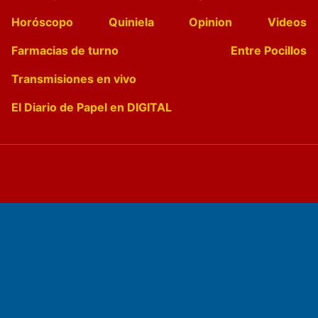
Horóscopo
Quiniela
Opinion
Videos
Farmacias de turno
Entre Pocillos
Transmisiones en vivo
El Diario de Papel en DIGITAL