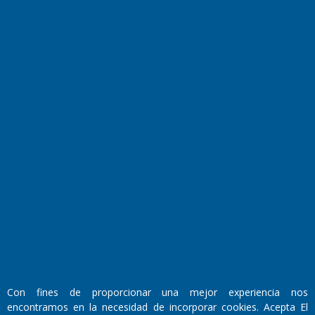
Farmacias de turno
Entre Pocillos
Transmisiones en vivo
El Diario de Papel en DIGITAL
Fundado por el
Doctor Antonio Nemesio
Con fines de proporcionar una mejor experiencia nos
Primera edición: Domingo 3 de Mayo de 1992
encontramos en la necesidad de incorporar cookies. Acepta El
Miembro de ADIRA,ADEPA y CPPAL