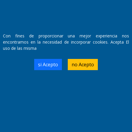
Culturales
Agro La Pampa
Cocina y Gastronomía
Suplementos Anuales
Horóscopo
Quiniela
Opinion
Videos
Con fines de proporcionar una mejor experiencia nos
encontramos en la necesidad de incorporar cookies. Acepta El
Farmacias de turno
Entre Pocillos
uso de las misma
Transmisiones en vivo
si Acepto
no Acepto
El Diario de Papel en DIGITAL