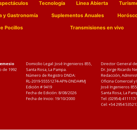
spectáculos
Tecnología
Linea Abierta
Turism
a y Gastronomía
Suplementos Anuales
Horósc
e Pocillos
Transmisiones en vivo
Nemesio
Domicilio Legal: José Ingenieros 855,
Director General d
o de 1992
Santa Rosa, La Pampa.
Dr. Jorge Ricardo 
Número de Registro DNDA:
Redacción, Administ
RL-2019-55551274-APN-DNDA#MJ
Oficina Comercial y
Edición #
9419
José Ingenieros 855
Fecha de Edición:
8/08/2026
Santa Rosa, La Pamp
Fecha de Inicio: 19/10/2000
Tel: (02954) 411117
Cel: +54 2954 53521