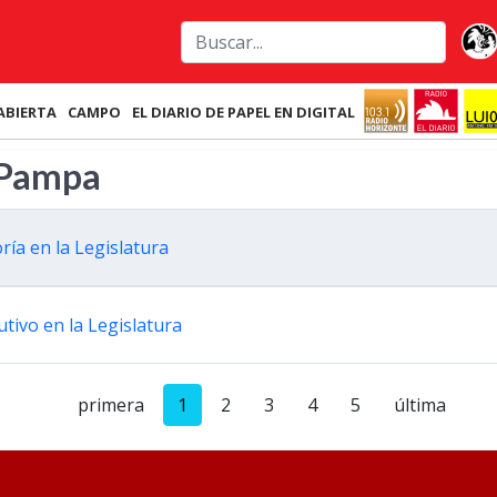
ABIERTA
CAMPO
EL DIARIO DE PAPEL EN DIGITAL
 Pampa
ría en la Legislatura
cutivo en la Legislatura
primera
1
2
3
4
5
última