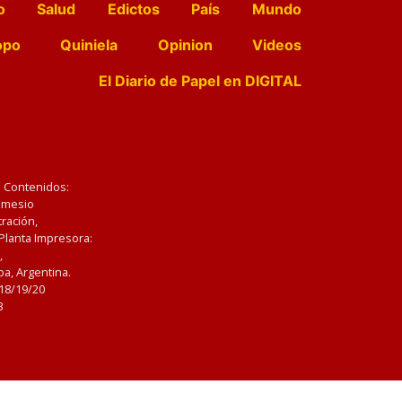
o
Salud
Edictos
País
Mundo
opo
Quiniela
Opinion
Videos
El Diario de Papel en DIGITAL
e Contenidos:
Nemesio
ración,
 Planta Impresora:
,
a, Argentina.
/18/19/20
3