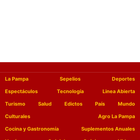
La Pampa
Sepelios
Deportes
Espectáculos
Tecnología
Linea Abierta
Turismo
Salud
Edictos
País
Mundo
Culturales
Agro La Pampa
Cocina y Gastronomía
Suplementos Anuales