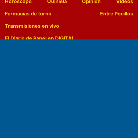
Horóscopo
Quiniela
Opinion
Videos
Farmacias de turno
Entre Pocillos
Transmisiones en vivo
El Diario de Papel en DIGITAL
Fundado por el
Doctor Antonio Nemesio
Primera edición: Domingo 3 de Mayo de 1992