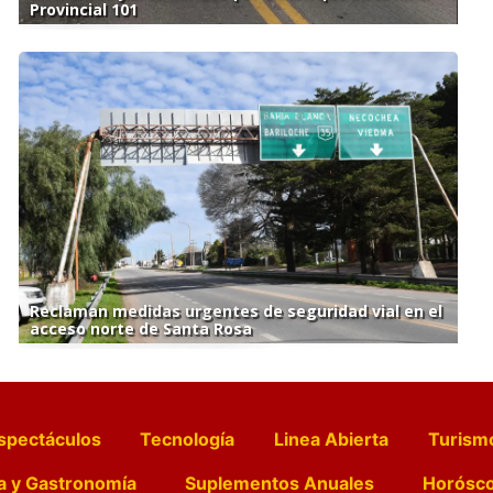
Provincial 101
Reclaman medidas urgentes de seguridad vial en el
acceso norte de Santa Rosa
spectáculos
Tecnología
Linea Abierta
Turism
a y Gastronomía
Suplementos Anuales
Horósc