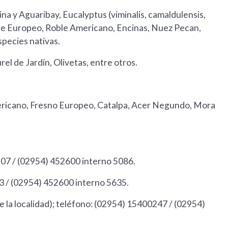
rina y Aguaribay, Eucalyptus (viminalis, camaldulensis,
oble Europeo, Roble Americano, Encinas, Nuez Pecan,
species nativas.
l de Jardín, Olivetas, entre otros.
mericano, Fresno Europeo, Catalpa, Acer Negundo, Mora
907 / (02954) 452600 interno 5086.
83 / (02954) 452600 interno 5635.
e la localidad); teléfono: (02954) 15400247 / (02954)