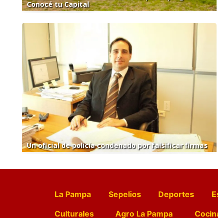
Conocé tu Capital
Un oficial de policía condenado por falsificar firmas
La Pampa
Sepelios
Deportes
E
Culturales
Agro La Pampa
Cocin