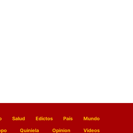
o
Salud
Edictos
País
Mundo
opo
Quiniela
Opinion
Videos