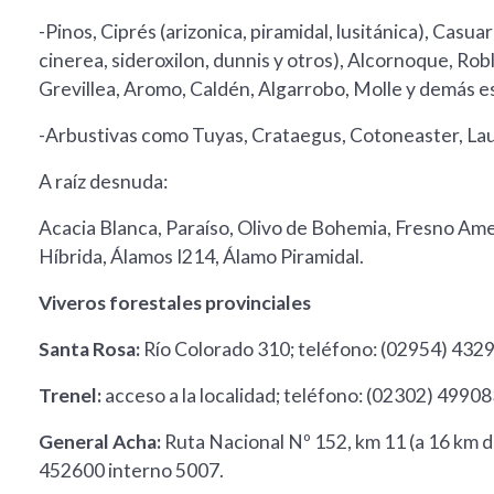
-Pinos, Ciprés (arizonica, piramidal, lusitánica), Casua
cinerea, sideroxilon, dunnis y otros), Alcornoque, R
Grevillea, Aromo, Caldén, Algarrobo, Molle y demás e
-Arbustivas como Tuyas, Crataegus, Cotoneaster, Laure
A raíz desnuda:
Acacia Blanca, Paraíso, Olivo de Bohemia, Fresno A
Híbrida, Álamos I214, Álamo Piramidal.
Viveros forestales provinciales
Santa Rosa:
Río Colorado 310; teléfono: (02954) 432
Trenel:
acceso a la localidad; teléfono: (02302) 4990
General Acha:
Ruta Nacional Nº 152, km 11 (a 16 km d
452600 interno 5007.