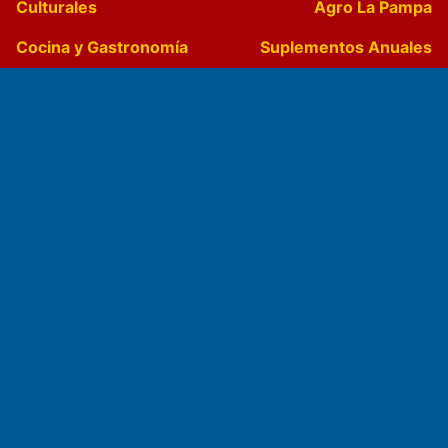
Culturales
Agro La Pampa
Cocina y Gastronomía
Suplementos Anuales
Horóscopo
Quiniela
Opinion
Videos
Farmacias de turno
Entre Pocillos
Transmisiones en vivo
El Diario de Papel en DIGITAL