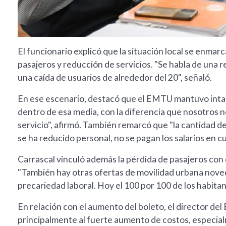
El funcionario explicó que la situación local se enmar
pasajeros y reducción de servicios. "Se habla de una 
una caída de usuarios de alrededor del 20", señaló.
En ese escenario, destacó que el EMTU mantuvo intac
dentro de esa media, con la diferencia que nosotros n
servicio", afirmó. También remarcó que "la cantidad d
se ha reducido personal, no se pagan los salarios en c
Carrascal vinculó además la pérdida de pasajeros con 
"También hay otras ofertas de movilidad urbana nove
precariedad laboral. Hoy el 100 por 100 de los habita
En relación con el aumento del boleto, el director 
principalmente al fuerte aumento de costos, especia